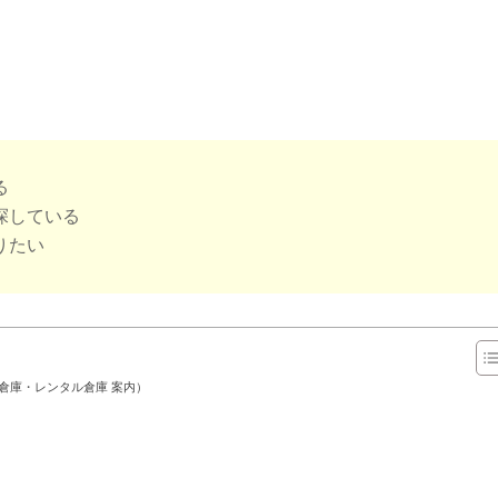
る
探している
りたい
倉庫・レンタル倉庫 案内）