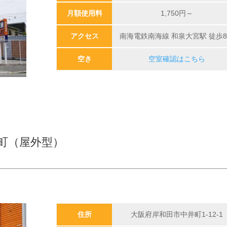
月額使用料
1,750
円～
アクセス
南海電鉄南海線 和泉大宮駅 徒歩
空き
空室確認はこちら
町（屋外型）
住所
大阪府岸和田市中井町1-12-1