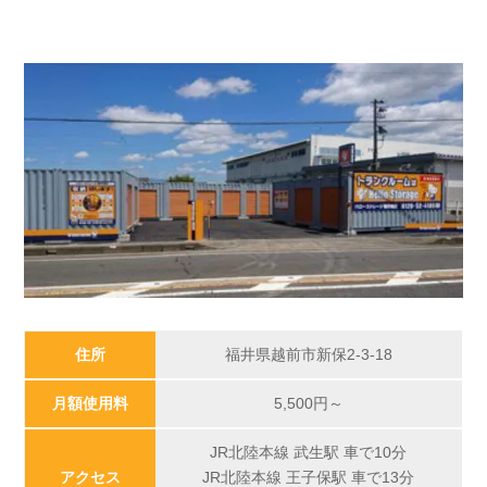
住所
福井県越前市新保2-3-18
月額使用料
5,500
円～
JR北陸本線 武生駅 車で10分
アクセス
JR北陸本線 王子保駅 車で13分