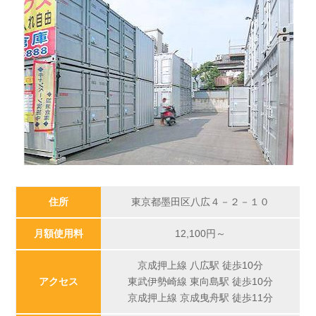
住所
東京都墨田区八広４－２－１０
月額使用料
12,100円～
京成押上線 八広駅 徒歩10分
アクセス
東武伊勢崎線 東向島駅 徒歩10分
京成押上線 京成曳舟駅 徒歩11分