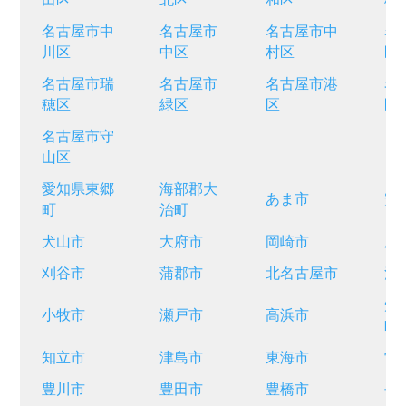
名古屋市中
名古屋市
名古屋市中
名
川区
中区
村区
区
名古屋市瑞
名古屋市
名古屋市港
名
穂区
緑区
区
区
名古屋市守
山区
愛知県東郷
海部郡大
あま市
安
町
治町
犬山市
大府市
岡崎市
尾
刈谷市
蒲郡市
北名古屋市
清
知
小牧市
瀬戸市
高浜市
町
知立市
津島市
東海市
常
豊川市
豊田市
豊橋市
長