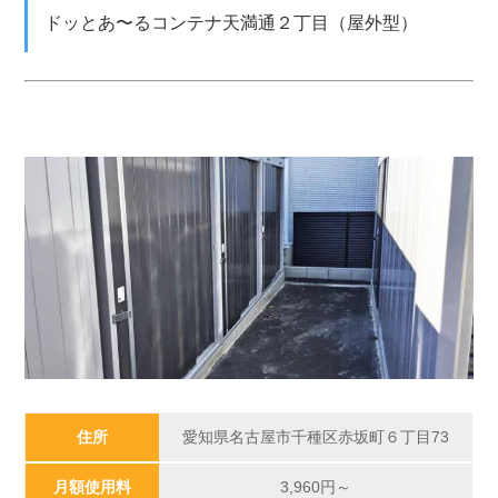
ドッとあ〜るコンテナ天満通２丁目（屋外型）
住所
愛知県名古屋市千種区赤坂町６丁目73
月額使用料
3,960
円～