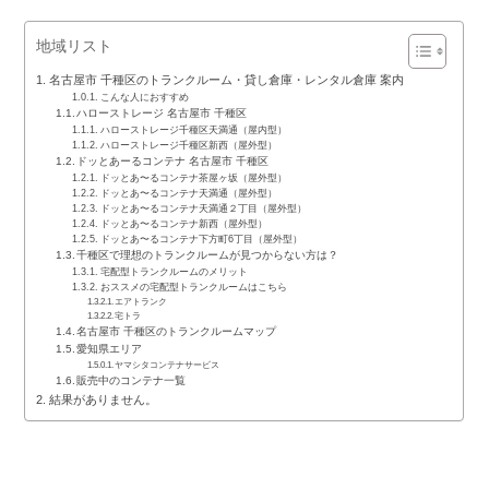
地域リスト
名古屋市 千種区のトランクルーム・貸し倉庫・レンタル倉庫 案内
こんな人におすすめ
ハローストレージ 名古屋市 千種区
ハローストレージ千種区天満通（屋内型）
ハローストレージ千種区新西（屋外型）
ドッとあーるコンテナ 名古屋市 千種区
ドッとあ〜るコンテナ茶屋ヶ坂（屋外型）
ドッとあ〜るコンテナ天満通（屋外型）
ドッとあ〜るコンテナ天満通２丁目（屋外型）
ドッとあ〜るコンテナ新西（屋外型）
ドッとあ〜るコンテナ下方町6丁目（屋外型）
千種区で理想のトランクルームが見つからない方は？
宅配型トランクルームのメリット
おススメの宅配型トランクルームはこちら
エアトランク
宅トラ
名古屋市 千種区のトランクルームマップ
愛知県エリア
ヤマシタコンテナサービス
販売中のコンテナ一覧
結果がありません。