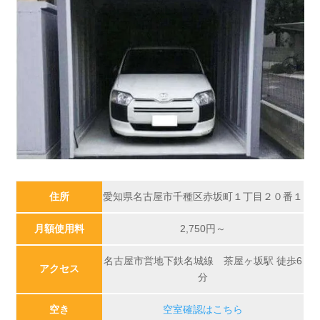
住所
愛知県名古屋市千種区赤坂町１丁目２０番１
月額使用料
2,750
円～
名古屋市営地下鉄名城線 茶屋ヶ坂駅 徒歩6
アクセス
分
空き
空室確認はこちら