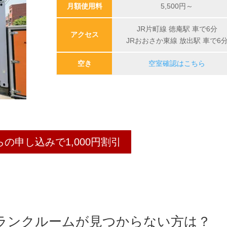
月額使用料
5,500
円～
JR片町線 徳庵駅 車で6分
アクセス
JRおおさか東線 放出駅 車で6
空き
空室確認はこちら
らの申し込みで1,000円割引
トランクルームが見つからない方は？