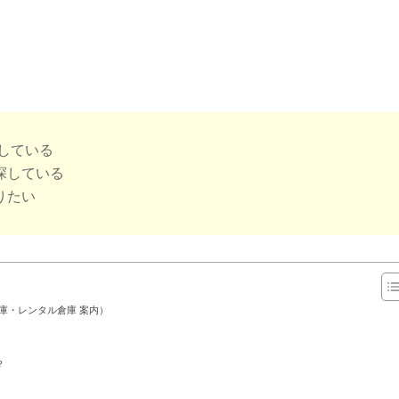
している
探している
りたい
庫・レンタル倉庫 案内）
？