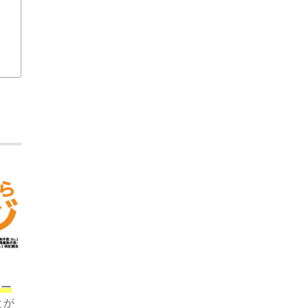
ロー
とが