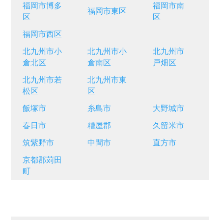
福岡市博多
福岡市南
福
福岡市東区
区
区
良
福岡市西区
北九州市小
北九州市小
北九州市
北
倉北区
倉南区
戸畑区
門
北九州市若
北九州市東
松区
区
飯塚市
糸島市
大野城市
大
春日市
糟屋郡
久留米市
古
筑紫野市
中間市
直方市
福
京都郡苅田
町