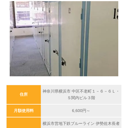
神奈川県横浜市 中区不老町１－６－６Ｌ・
住所
Ｓ関内ビル３階
月額使用料
6,600
円～
横浜市営地下鉄ブルーライン 伊勢佐木長者