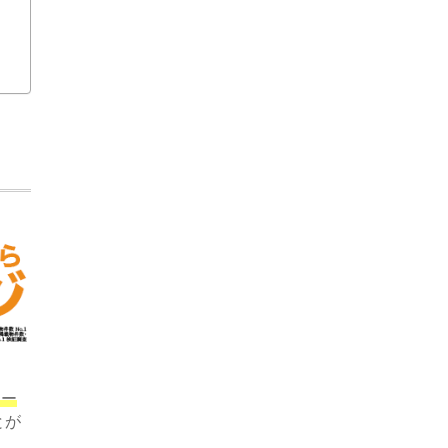
ロー
とが