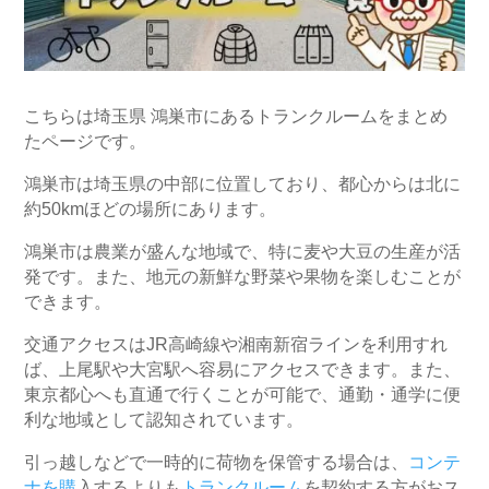
こちらは埼玉県 鴻巣市にあるトランクルームをまとめ
たページです。
鴻巣市は埼玉県の中部に位置しており、都心からは北に
約50kmほどの場所にあります。
鴻巣市は農業が盛んな地域で、特に麦や大豆の生産が活
発です。また、地元の新鮮な野菜や果物を楽しむことが
できます。
交通アクセスはJR高崎線や湘南新宿ラインを利用すれ
ば、上尾駅や大宮駅へ容易にアクセスできます。また、
東京都心へも直通で行くことが可能で、通勤・通学に便
利な地域として認知されています。
引っ越しなどで一時的に荷物を保管する場合は、
コンテ
ナを購
入するよりも
トランクルーム
を契約する方がおス