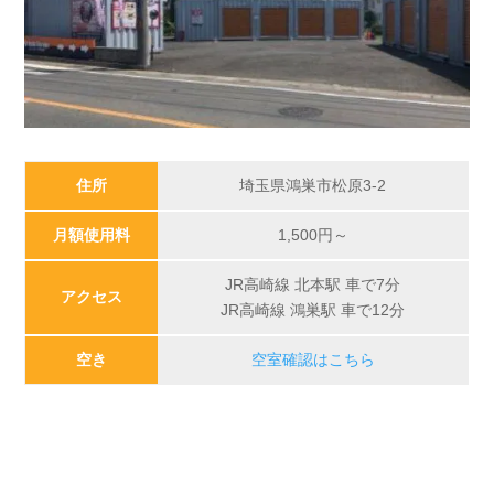
住所
埼玉県鴻巣市松原3-2
月額使用料
1,500
円～
JR高崎線 北本駅 車で7分
アクセス
JR高崎線 鴻巣駅 車で12分
空き
空室確認はこちら