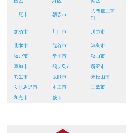
西区
緑区
南区
入間郡三芳
上尾市
朝霞市
町
加須市
川口市
川越市
北本市
熊谷市
鴻巣市
坂戸市
幸手市
狭山市
草加市
鶴ヶ島市
所沢市
羽生市
飯能市
東松山市
ふじみ野市
本庄市
三郷市
和光市
蕨市