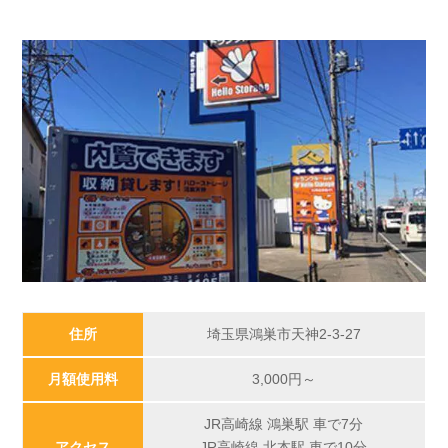
住所
埼玉県鴻巣市天神2-3-27
月額使用料
3,000
円～
JR高崎線 鴻巣駅 車で7分
アクセス
JR高崎線 北本駅 車で10分