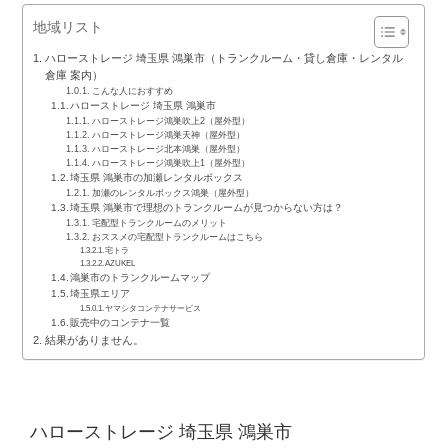
地域リスト
ハローストレージ 埼玉県 鴻巣市（トランクルーム・貸し倉庫・レンタル
倉庫 案内）
こんな人におすすめ
ハローストレージ 埼玉県 鴻巣市
ハローストレージ鴻巣吹上2（屋外型）
ハローストレージ鴻巣天神（屋外型）
ハローストレージ北本鴻巣（屋外型）
ハローストレージ鴻巣吹上1（屋外型）
埼玉県 鴻巣市の加瀬レンタルボックス
加瀬のレンタルボックス鴻巣（屋外型）
埼玉県 鴻巣市で理想のトランクルームが見つからない方は？
宅配型トランクルームのメリット
おススメの宅配型トランクルームはこちら
宅トラ
AZUKEL
鴻巣市のトランクルームマップ
埼玉県エリア
ヤマシタコンテナサービス
販売中のコンテナ一覧
結果がありません。
ハローストレージ 埼玉県 鴻巣市