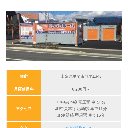
住所
山梨県甲斐市龍地1345
月額使用料
6,200
円～
JR中央本線 竜王駅 車で6分
アクセス
JR中央本線 塩崎駅 車で11分
JR身延線 甲府駅 車で16分
空き
空室確認はこちら