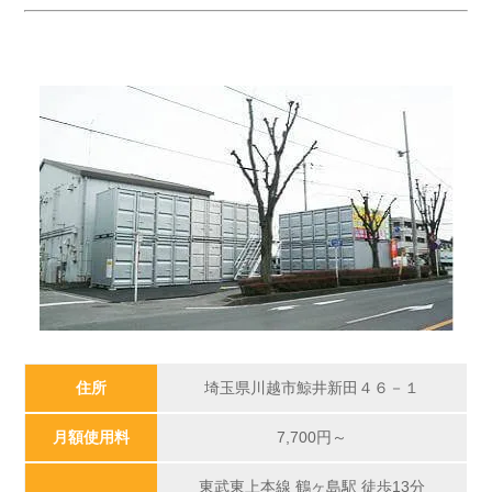
住所
埼玉県川越市鯨井新田４６－１
月額使用料
7,700
円～
東武東上本線 鶴ヶ島駅 徒歩13分