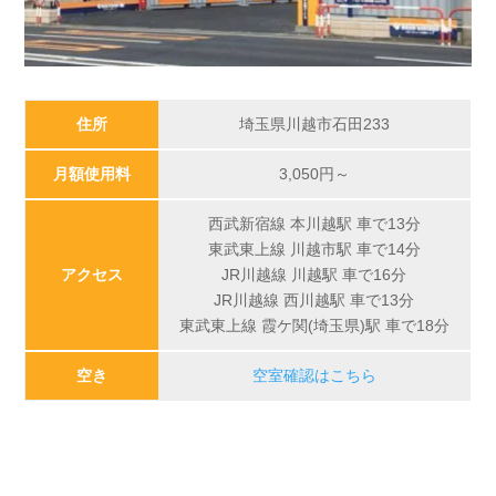
住所
埼玉県川越市石田233
月額使用料
3,050
円～
西武新宿線 本川越駅 車で13分
東武東上線 川越市駅 車で14分
アクセス
JR川越線 川越駅 車で16分
JR川越線 西川越駅 車で13分
東武東上線 霞ケ関(埼玉県)駅 車で18分
空き
空室確認はこちら