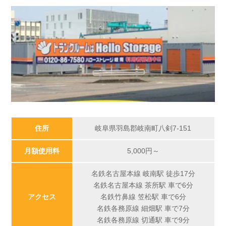
住所
岐阜県羽島郡岐南町八剣7-151
月額使用料
5,000
円～
名鉄名古屋本線 岐南駅 徒歩17分
名鉄名古屋本線 茶所駅 車で6分
アクセス
名鉄竹鼻線 笠松駅 車で6分
名鉄各務原線 細畑駅 車で7分
名鉄各務原線 切通駅 車で9分