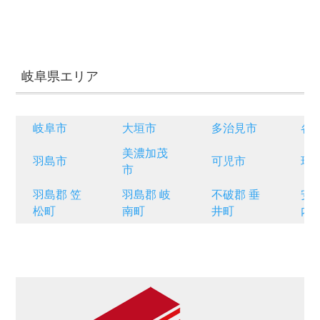
岐阜県エリア
岐阜市
大垣市
多治見市
各
美濃加茂
羽島市
可児市
瑞
市
羽島郡 笠
羽島郡 岐
不破郡 垂
安
松町
南町
井町
内