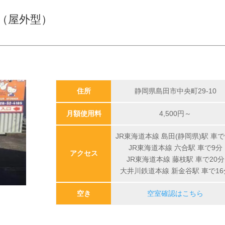
（屋外型）
住所
静岡県島田市中央町29-10
月額使用料
4,500
円～
JR東海道本線 島田(静岡県)駅 車で
JR東海道本線 六合駅 車で9分
アクセス
JR東海道本線 藤枝駅 車で20分
大井川鉄道本線 新金谷駅 車で16
空き
空室確認はこちら