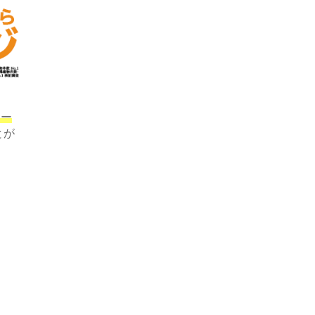
ロー
とが