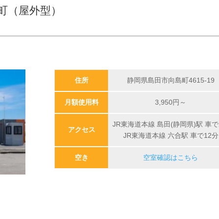
町（屋外型）
住所
静岡県島田市向島町4615-19
月額使用料
3,950
円～
JR東海道本線 島田(静岡県)駅 車で
アクセス
JR東海道本線 六合駅 車で12分
空き
空室確認はこちら