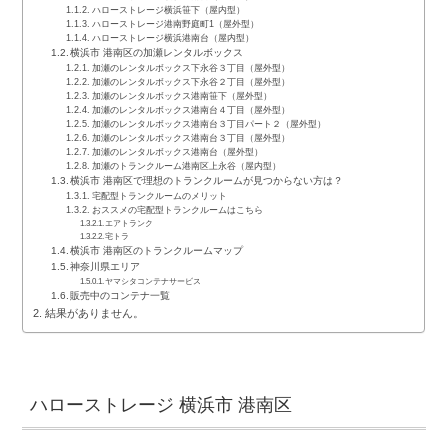
ハローストレージ横浜笹下（屋内型）
ハローストレージ港南野庭町1（屋外型）
ハローストレージ横浜港南台（屋内型）
横浜市 港南区の加瀬レンタルボックス
加瀬のレンタルボックス下永谷３丁目（屋外型）
加瀬のレンタルボックス下永谷２丁目（屋外型）
加瀬のレンタルボックス港南笹下（屋外型）
加瀬のレンタルボックス港南台４丁目（屋外型）
加瀬のレンタルボックス港南台３丁目パート２（屋外型）
加瀬のレンタルボックス港南台３丁目（屋外型）
加瀬のレンタルボックス港南台（屋外型）
加瀬のトランクルーム港南区上永谷（屋内型）
横浜市 港南区で理想のトランクルームが見つからない方は？
宅配型トランクルームのメリット
おススメの宅配型トランクルームはこちら
エアトランク
宅トラ
横浜市 港南区のトランクルームマップ
神奈川県エリア
ヤマシタコンテナサービス
販売中のコンテナ一覧
結果がありません。
ハローストレージ 横浜市 港南区