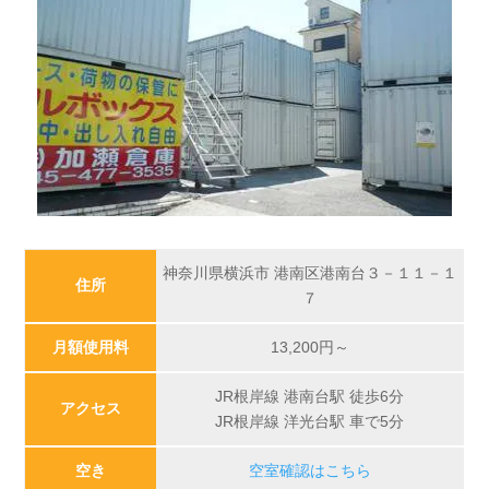
神奈川県横浜市 港南区港南台３－１１－１
住所
７
月額使用料
13,200
円～
JR根岸線 港南台駅 徒歩6分
アクセス
JR根岸線 洋光台駅 車で5分
空き
空室確認はこちら