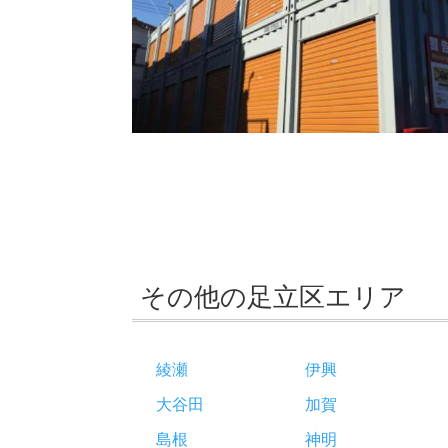
その他の足立区エリア
綾瀬
伊興
大谷田
加賀
島根
神明