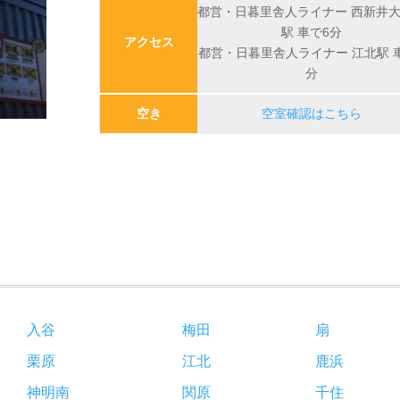
都営・日暮里舎人ライナー 西新井
駅 車で6分
アクセス
都営・日暮里舎人ライナー 江北駅 
分
空き
空室確認はこちら
入谷
梅田
扇
栗原
江北
鹿浜
神明南
関原
千住